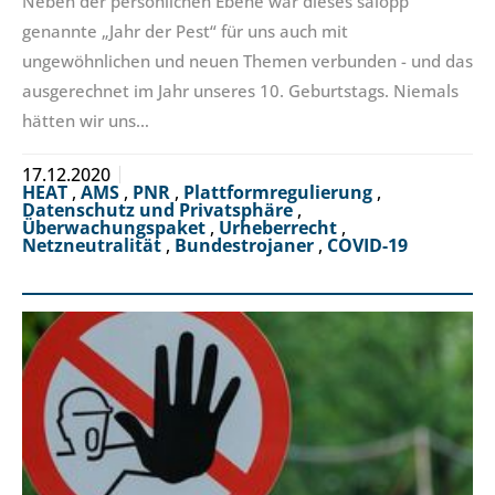
Neben der persönlichen Ebene war dieses salopp
genannte „Jahr der Pest“ für uns auch mit
ungewöhnlichen und neuen Themen verbunden - und das
ausgerechnet im Jahr unseres 10. Geburtstags. Niemals
hätten wir uns…
17.12.2020
HEAT
,
AMS
,
PNR
,
Plattformregulierung
,
Datenschutz und Privatsphäre
,
Überwachungspaket
,
Urheberrecht
,
Netzneutralität
,
Bundestrojaner
,
COVID-19