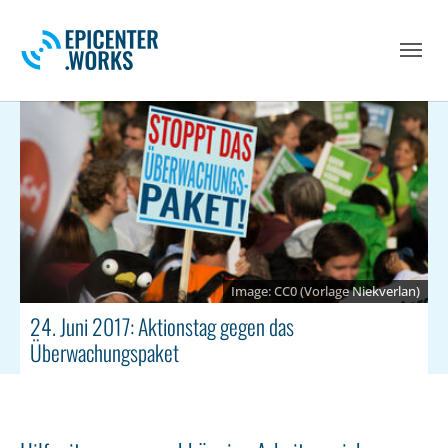
Skip to main navigation
Skip to main content
Skip to page footer
CC0 (Vorlage Niekverlan)
24. Juni 2017: Aktionstag gegen das
Überwachungspaket