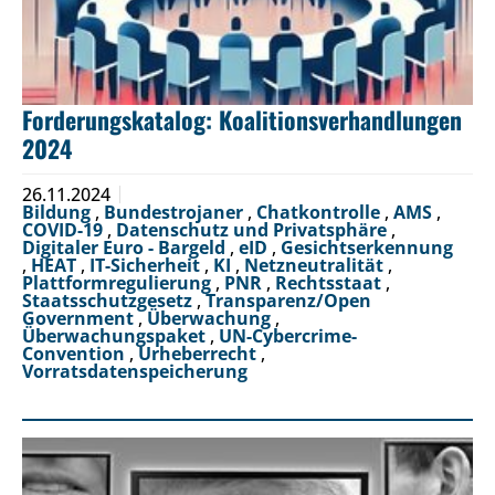
Forderungskatalog: Koalitionsverhandlungen
2024
26.11.2024
Bildung
,
Bundestrojaner
,
Chatkontrolle
,
AMS
,
COVID-19
,
Datenschutz und Privatsphäre
,
Digitaler Euro - Bargeld
,
eID
,
Gesichtserkennung
,
HEAT
,
IT-Sicherheit
,
KI
,
Netzneutralität
,
Plattformregulierung
,
PNR
,
Rechtsstaat
,
Staatsschutzgesetz
,
Transparenz/Open
Government
,
Überwachung
,
Überwachungspaket
,
UN-Cybercrime-
Convention
,
Urheberrecht
,
Vorratsdatenspeicherung