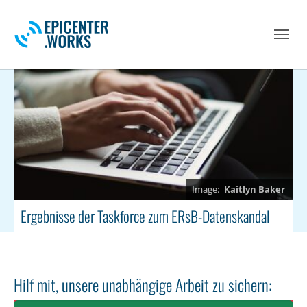
Skip to main navigation
Skip to main content
Skip to page footer
Kaitlyn Baker
Ergebnisse der Taskforce zum ERsB-Datenskandal
Hilf mit, unsere unabhängige Arbeit zu sichern: