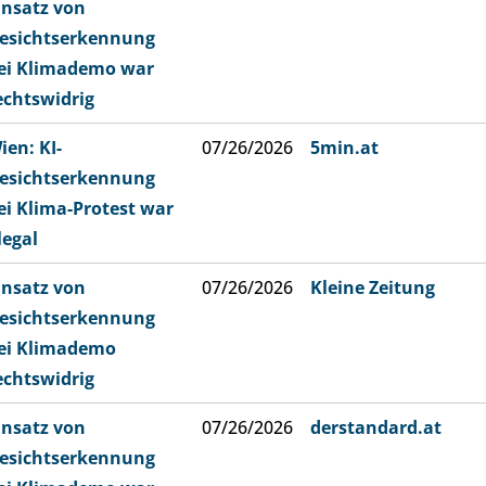
insatz von
esichtserkennung
ei Klimademo war
echtswidrig
ien: KI-
07/26/2026
5min.at
esichtserkennung
ei Klima-Protest war
llegal
insatz von
07/26/2026
Kleine Zeitung
esichtserkennung
ei Klimademo
echtswidrig
insatz von
07/26/2026
derstandard.at
esichtserkennung