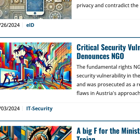
privacy and contradict the 
/26/2024
eID
Critical Security Vul
Denounces NGO
The fundamental rights NG
security vulnerability in 
and was prosecuted as a r
flaws in Austria's approach 
/03/2024
IT-Security
A big F for the Minist
Trojan