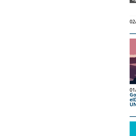
02
01
Go
eI
UN