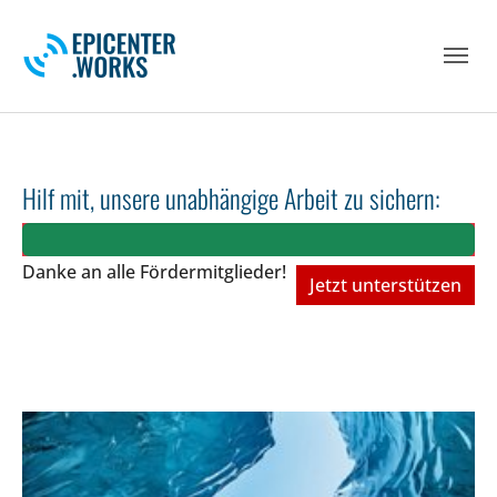
Skip to main navigation
Skip to main content
Skip to page footer
Hilf mit, unsere unabhängige Arbeit zu sichern:
Danke an alle Fördermitglieder!
Jetzt unterstützen