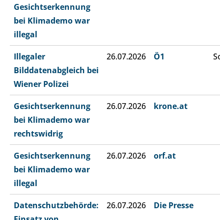
Gesichtserkennung
bei Klimademo war
illegal
Illegaler
26.07.2026
Ö1
S
Bilddatenabgleich bei
Wiener Polizei
Gesichtserkennung
26.07.2026
krone.at
bei Klimademo war
rechtswidrig
Gesichtserkennung
26.07.2026
orf.at
bei Klimademo war
illegal
Datenschutzbehörde:
26.07.2026
Die Presse
Einsatz von