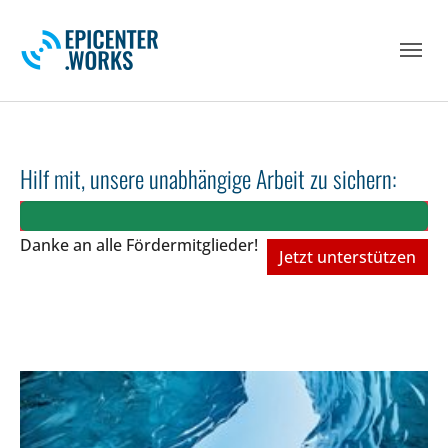
Skip to main navigation
Skip to main content
Skip to page footer
Hilf mit, unsere unabhängige Arbeit zu sichern:
Danke an alle Fördermitglieder!
Jetzt unterstützen