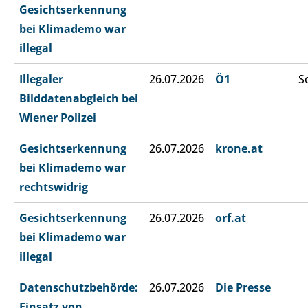
Gesichtserkennung
bei Klimademo war
illegal
Illegaler
26.07.2026
Ö1
S
Bilddatenabgleich bei
Wiener Polizei
Gesichtserkennung
26.07.2026
krone.at
bei Klimademo war
rechtswidrig
Gesichtserkennung
26.07.2026
orf.at
bei Klimademo war
illegal
Datenschutzbehörde:
26.07.2026
Die Presse
Einsatz von