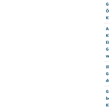
G
Ö
K
A
K
E
G
w
I
G
d
G
b
K