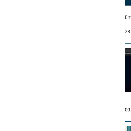
En
23
09