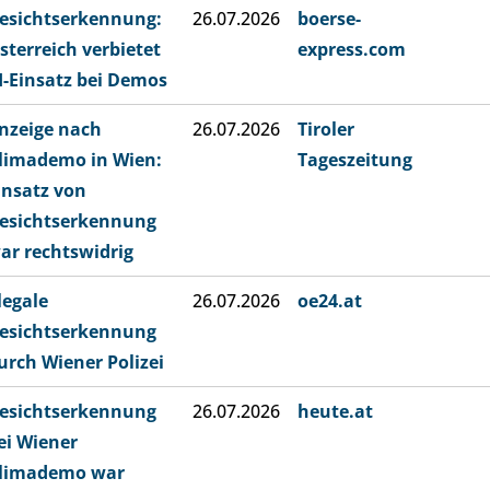
esichtserkennung:
26.07.2026
boerse-
sterreich verbietet
express.com
I-Einsatz bei Demos
nzeige nach
26.07.2026
Tiroler
limademo in Wien:
Tageszeitung
insatz von
esichtserkennung
ar rechtswidrig
llegale
26.07.2026
oe24.at
esichtserkennung
urch Wiener Polizei
esichtserkennung
26.07.2026
heute.at
ei Wiener
limademo war