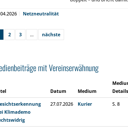
.04.2026
Netzneutralität
2
3
…
nächste
dienbeiträge mit Vereinserwähnung
Mediu
itel
Datum
Medium
Detail
esichtserkennung
27.07.2026
Kurier
S. 8
ei Klimademo
echtswidrig