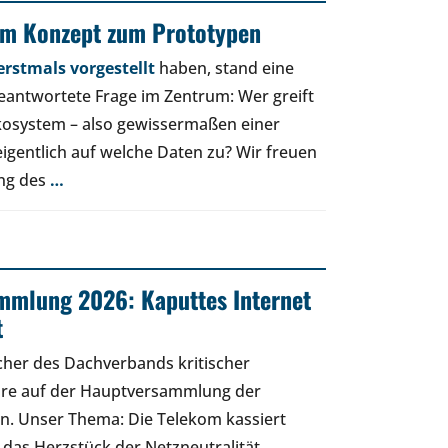
om Konzept zum Prototypen
rstmals vorgestellt
haben, stand eine
beantwortete Frage im Zentrum: Wer greift
osystem – also gewissermaßen einer
eigentlich auf welche Daten zu? Wir freuen
ung des
…
mmlung 2026: Kaputtes Internet
t
cher des Dachverbands kritischer
äre auf der Hauptversammlung der
n. Unser Thema: Die Telekom kassiert
 das Herzstück der Netzneutralität.