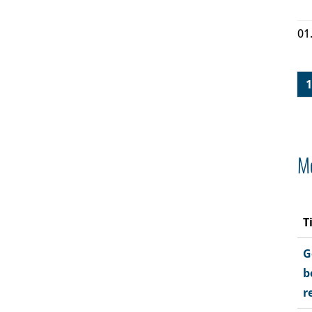
01
1
Me
T
G
b
r