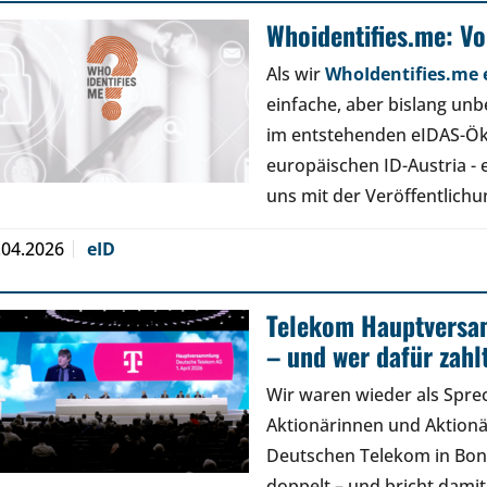
Whoidentifies.me: V
Als wir
WhoIdentifies.me e
einfache, aber bislang un
im entstehenden eIDAS-Ök
europäischen ID-Austria - 
uns mit der Veröffentlich
.04.2026
eID
Telekom Hauptversa
– und wer dafür zahl
Wir waren wieder als Spre
Aktionärinnen und Aktion
Deutschen Telekom in Bon
doppelt – und bricht damit