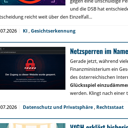
gegen eine unschuldige Pe
und die DSB hat entschied
tscheidung reicht weit über den Einzelfall…
.07.2026
KI
,
Gesichtserkennung
Netzsperren im Name
Gerade jetzt, während viele
Finanzministerium ein Geset
des österreichischen Inter
Glücksspiel einzudämme
werden. Klingt nach einer
.07.2026
Datenschutz und Privatsphäre
,
Rechtsstaat
VfGH erklärt bisheri