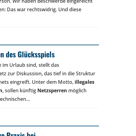
rson. Wir haben Beschwerde eingereicht
en: Das war rechtswidrig. Und diese
n des Glücksspiels
 im Urlaub sind, stellt das
z zur Diskussion, das tief in die Struktur
nets eingreift. Unter dem Motto,
illegales
n
, sollen künftig
Netzsperren
möglich
 technischen…
ge Praxis bei