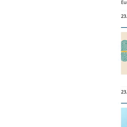
Eu
23
23