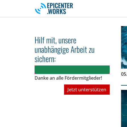
Skip to main navigation
Skip to main content
Skip to page footer
Hilf mit, unsere
unabhängige Arbeit zu
sichern:
05
Danke an alle Fördermitglieder!
Jetzt unterstützen