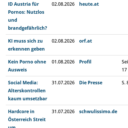
ID Austria für
02.08.2026
heute.at
Pornos: Nutzlos
und
brandgefährlich?
KI muss sich zu
02.08.2026
orf.at
erkennen geben
Kein Porno ohne
01.08.2026
Profil
Sei
Ausweis
17
Social Media:
31.07.2026
Die Presse
S. 
Alterskontrollen
kaum umsetzbar
Hardcore in
31.07.2026
schwulissimo.de
Österreich Streit
um