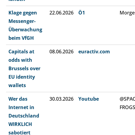
Klage gegen
22.06.2026
Ö1
Morge
Messenger-
Überwachung
beim VfGH
Capitals at
08.06.2026
euractiv.com
odds with
Brussels over
EU identity
wallets
Wer das
30.03.2026
Youtube
@SPA
Internet in
FROG
Deutschland
WIRKLICH
sabotiert