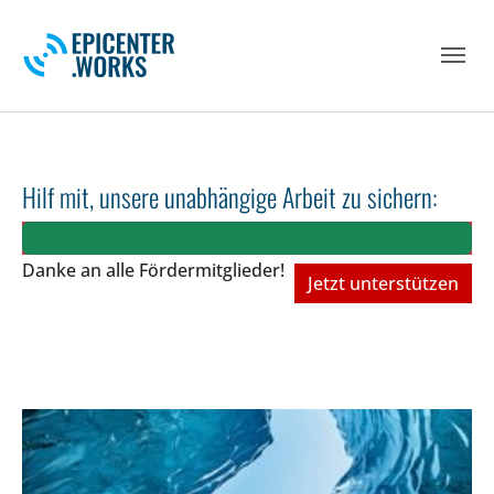
Skip to main navigation
Skip to main content
Skip to page footer
Hilf mit, unsere unabhängige Arbeit zu sichern:
Danke an alle Fördermitglieder!
Jetzt unterstützen