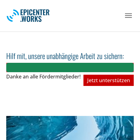
Skip to main navigation
Skip to main content
Skip to page footer
Hilf mit, unsere unabhängige Arbeit zu sichern:
Danke an alle Fördermitglieder!
Jetzt unterstützen