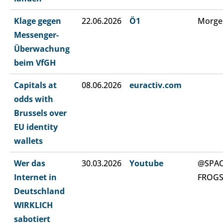
Klage gegen
22.06.2026
Ö1
Morge
Messenger-
Überwachung
beim VfGH
Capitals at
08.06.2026
euractiv.com
odds with
Brussels over
EU identity
wallets
Wer das
30.03.2026
Youtube
@SPA
Internet in
FROG
Deutschland
WIRKLICH
sabotiert