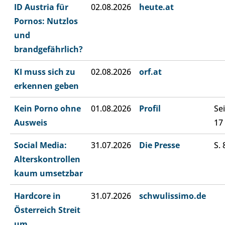
ID Austria für
02.08.2026
heute.at
Pornos: Nutzlos
und
brandgefährlich?
KI muss sich zu
02.08.2026
orf.at
erkennen geben
Kein Porno ohne
01.08.2026
Profil
Sei
Ausweis
17
Social Media:
31.07.2026
Die Presse
S. 
Alterskontrollen
kaum umsetzbar
Hardcore in
31.07.2026
schwulissimo.de
Österreich Streit
um