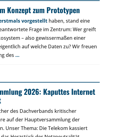
om Konzept zum Prototypen
rstmals vorgestellt
haben, stand eine
beantwortete Frage im Zentrum: Wer greift
osystem – also gewissermaßen einer
eigentlich auf welche Daten zu? Wir freuen
ung des
…
mmlung 2026: Kaputtes Internet
t
cher des Dachverbands kritischer
äre auf der Hauptversammlung der
n. Unser Thema: Die Telekom kassiert
 das Herzstück der Netzneutralität.