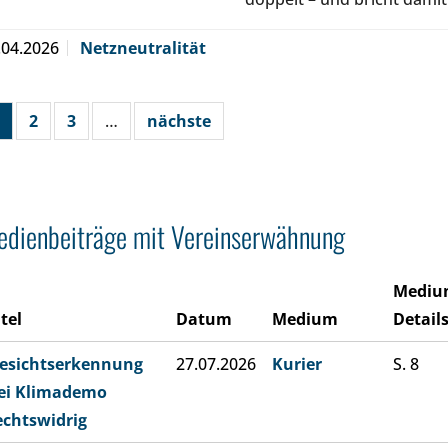
.04.2026
Netzneutralität
2
3
…
nächste
dienbeiträge mit Vereinserwähnung
Mediu
itel
Datum
Medium
Detail
esichtserkennung
27.07.2026
Kurier
S. 8
ei Klimademo
echtswidrig