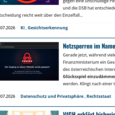
gegen eine unschuldige Pe
und die DSB hat entschied
tscheidung reicht weit über den Einzelfall…
.07.2026
KI
,
Gesichtserkennung
Netzsperren im Name
Gerade jetzt, während viele
Finanzministerium ein Geset
des österreichischen Inter
Glücksspiel einzudämme
werden. Klingt nach einer
.07.2026
Datenschutz und Privatsphäre
,
Rechtsstaat
VfGH erklärt bisheri