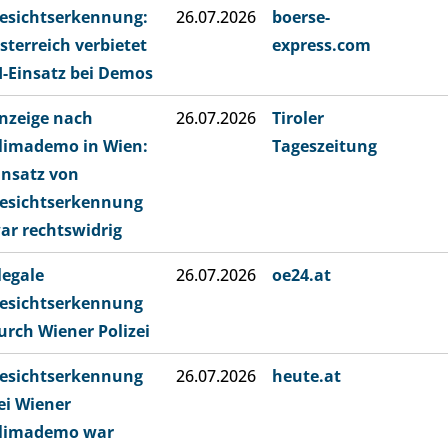
esichtserkennung:
26.07.2026
boerse-
sterreich verbietet
express.com
I-Einsatz bei Demos
nzeige nach
26.07.2026
Tiroler
limademo in Wien:
Tageszeitung
insatz von
esichtserkennung
ar rechtswidrig
llegale
26.07.2026
oe24.at
esichtserkennung
urch Wiener Polizei
esichtserkennung
26.07.2026
heute.at
ei Wiener
limademo war