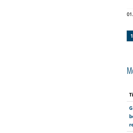
01
1
Me
T
G
b
r