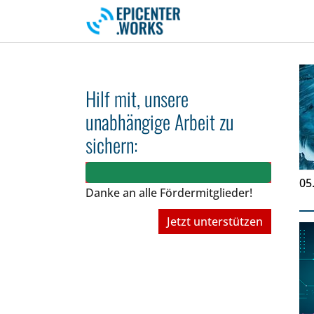
Skip to main navigation
Skip to main content
Skip to page footer
Hilf mit, unsere
unabhängige Arbeit zu
sichern:
05
Danke an alle Fördermitglieder!
Jetzt unterstützen