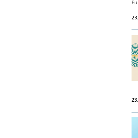
Eu
23
23