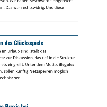
rson. Wir haben Beschwerde eingereicht
en: Das war rechtswidrig. Und diese
n des Glücksspiels
 im Urlaub sind, stellt das
z zur Diskussion, das tief in die Struktur
nets eingreift. Unter dem Motto,
illegales
n
, sollen künftig
Netzsperren
möglich
 technischen…
ge Praxis bei