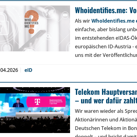
Whoidentifies.me: V
Als wir
WhoIdentifies.me e
einfache, aber bislang un
im entstehenden eIDAS-Ök
europäischen ID-Austria - 
uns mit der Veröffentlich
.04.2026
eID
Telekom Hauptversa
– und wer dafür zahl
Wir waren wieder als Spre
Aktionärinnen und Aktion
Deutschen Telekom in Bon
doppelt – und bricht damit