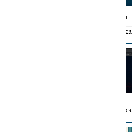
En
23
09