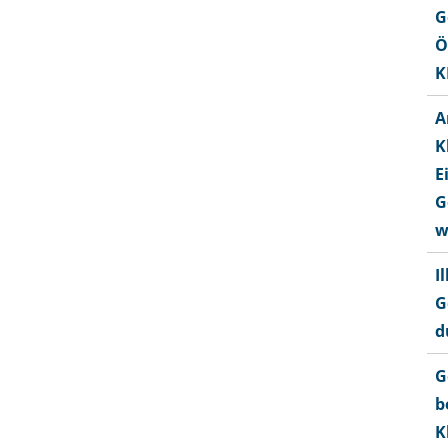
G
Ö
K
A
K
E
G
w
I
G
d
G
b
K