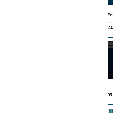
En
23
09