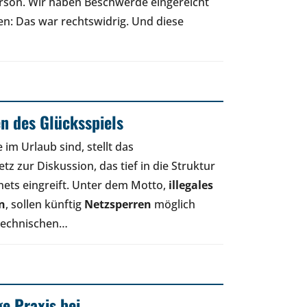
rson. Wir haben Beschwerde eingereicht
en: Das war rechtswidrig. Und diese
n des Glücksspiels
 im Urlaub sind, stellt das
z zur Diskussion, das tief in die Struktur
nets eingreift. Unter dem Motto,
illegales
n
, sollen künftig
Netzsperren
möglich
 technischen…
ge Praxis bei