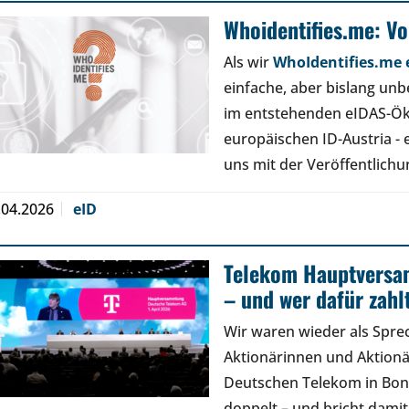
Whoidentifies.me: V
Als wir
WhoIdentifies.me e
einfache, aber bislang un
im entstehenden eIDAS-Ök
europäischen ID-Austria - 
uns mit der Veröffentlich
.04.2026
eID
Telekom Hauptversa
– und wer dafür zahl
Wir waren wieder als Spre
Aktionärinnen und Aktion
Deutschen Telekom in Bon
doppelt – und bricht damit