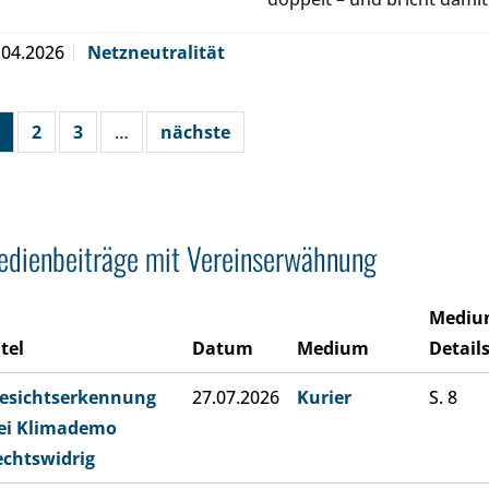
.04.2026
Netzneutralität
2
3
…
nächste
dienbeiträge mit Vereinserwähnung
Mediu
itel
Datum
Medium
Detail
esichtserkennung
27.07.2026
Kurier
S. 8
ei Klimademo
echtswidrig