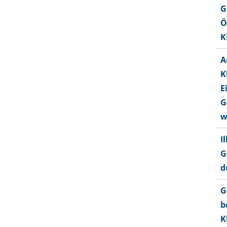
G
Ö
K
A
K
E
G
w
I
G
d
G
b
K