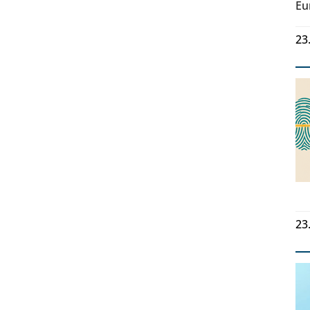
Eu
23
23