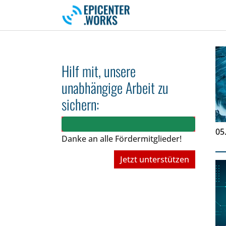
Skip to main navigation
Skip to main content
Skip to page footer
Hilf mit, unsere
unabhängige Arbeit zu
sichern:
05
Danke an alle Fördermitglieder!
Jetzt unterstützen