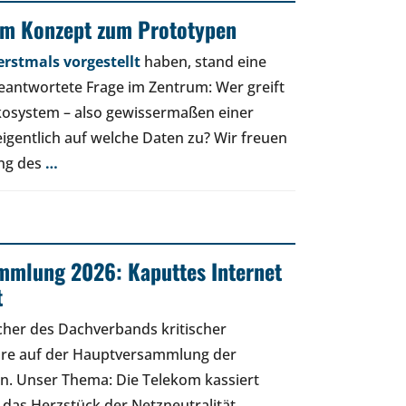
om Konzept zum Prototypen
rstmals vorgestellt
haben, stand eine
beantwortete Frage im Zentrum: Wer greift
osystem – also gewissermaßen einer
eigentlich auf welche Daten zu? Wir freuen
ung des
…
mmlung 2026: Kaputtes Internet
t
cher des Dachverbands kritischer
äre auf der Hauptversammlung der
n. Unser Thema: Die Telekom kassiert
 das Herzstück der Netzneutralität.