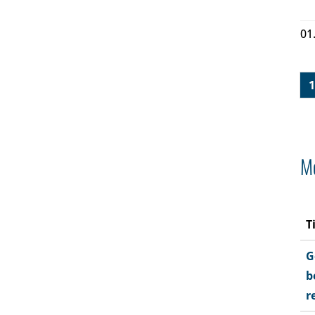
01
1
Me
T
G
b
r