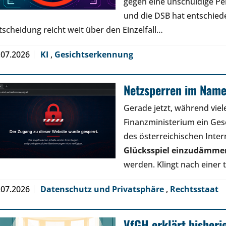
gegen eine unschuldige Pe
und die DSB hat entschied
tscheidung reicht weit über den Einzelfall…
.07.2026
KI
,
Gesichtserkennung
Netzsperren im Name
Gerade jetzt, während viele
Finanzministerium ein Geset
des österreichischen Inter
Glücksspiel einzudämme
werden. Klingt nach einer
.07.2026
Datenschutz und Privatsphäre
,
Rechtsstaat
VfGH erklärt bisheri