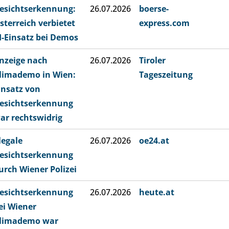
esichtserkennung:
26.07.2026
boerse-
sterreich verbietet
express.com
I-Einsatz bei Demos
nzeige nach
26.07.2026
Tiroler
limademo in Wien:
Tageszeitung
insatz von
esichtserkennung
ar rechtswidrig
llegale
26.07.2026
oe24.at
esichtserkennung
urch Wiener Polizei
esichtserkennung
26.07.2026
heute.at
ei Wiener
limademo war