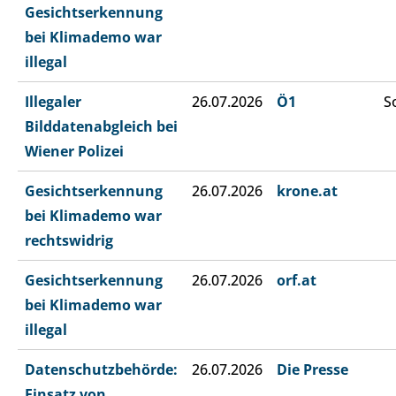
Gesichtserkennung
bei Klimademo war
illegal
Illegaler
26.07.2026
Ö1
S
Bilddatenabgleich bei
Wiener Polizei
Gesichtserkennung
26.07.2026
krone.at
bei Klimademo war
rechtswidrig
Gesichtserkennung
26.07.2026
orf.at
bei Klimademo war
illegal
Datenschutzbehörde:
26.07.2026
Die Presse
Einsatz von