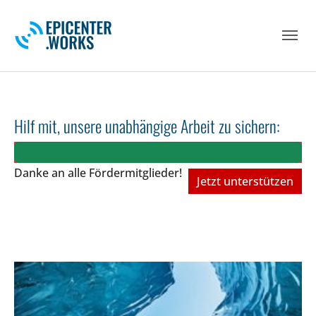
Skip to main navigation
Skip to main content
Skip to page footer
Hilf mit, unsere unabhängige Arbeit zu sichern:
Danke an alle Fördermitglieder!
Jetzt unterstützen