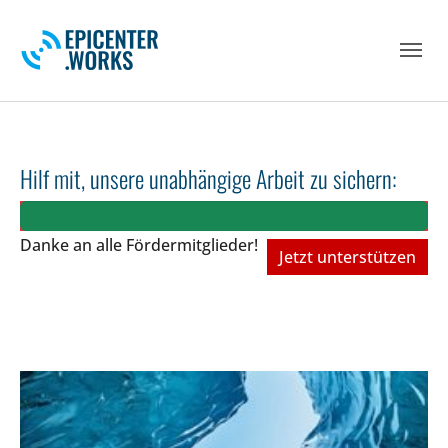
Skip to main navigation
Skip to main content
Skip to page footer
Hilf mit, unsere unabhängige Arbeit zu sichern:
Danke an alle Fördermitglieder!
Jetzt unterstützen