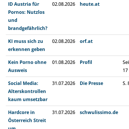
ID Austria für
02.08.2026
heute.at
Pornos: Nutzlos
und
brandgefährlich?
KI muss sich zu
02.08.2026
orf.at
erkennen geben
Kein Porno ohne
01.08.2026
Profil
Sei
Ausweis
17
Social Media:
31.07.2026
Die Presse
S. 
Alterskontrollen
kaum umsetzbar
Hardcore in
31.07.2026
schwulissimo.de
Österreich Streit
um