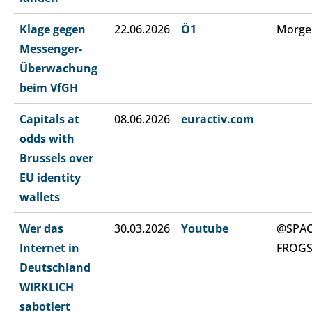
Klage gegen
22.06.2026
Ö1
Morge
Messenger-
Überwachung
beim VfGH
Capitals at
08.06.2026
euractiv.com
odds with
Brussels over
EU identity
wallets
Wer das
30.03.2026
Youtube
@SPA
Internet in
FROG
Deutschland
WIRKLICH
sabotiert