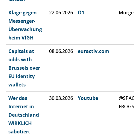
Klage gegen
22.06.2026
Ö1
Morge
Messenger-
Überwachung
beim VfGH
Capitals at
08.06.2026
euractiv.com
odds with
Brussels over
EU identity
wallets
Wer das
30.03.2026
Youtube
@SPA
Internet in
FROG
Deutschland
WIRKLICH
sabotiert