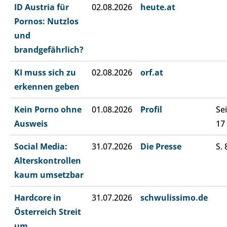
ID Austria für
02.08.2026
heute.at
Pornos: Nutzlos
und
brandgefährlich?
KI muss sich zu
02.08.2026
orf.at
erkennen geben
Kein Porno ohne
01.08.2026
Profil
Sei
Ausweis
17
Social Media:
31.07.2026
Die Presse
S. 
Alterskontrollen
kaum umsetzbar
Hardcore in
31.07.2026
schwulissimo.de
Österreich Streit
um