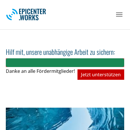
Skip to main navigation
Skip to main content
Skip to page footer
Hilf mit, unsere unabhängige Arbeit zu sichern:
Danke an alle Fördermitglieder!
Jetzt unterstützen