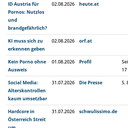
ID Austria für
02.08.2026
heute.at
Pornos: Nutzlos
und
brandgefährlich?
KI muss sich zu
02.08.2026
orf.at
erkennen geben
Kein Porno ohne
01.08.2026
Profil
Sei
Ausweis
17
Social Media:
31.07.2026
Die Presse
S. 
Alterskontrollen
kaum umsetzbar
Hardcore in
31.07.2026
schwulissimo.de
Österreich Streit
um