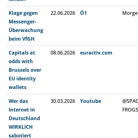
Klage gegen
22.06.2026
Ö1
Morge
Messenger-
Überwachung
beim VfGH
Capitals at
08.06.2026
euractiv.com
odds with
Brussels over
EU identity
wallets
Wer das
30.03.2026
Youtube
@SPA
Internet in
FROG
Deutschland
WIRKLICH
sabotiert