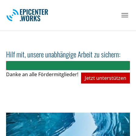
Skip to main navigation
Skip to main content
Skip to page footer
Hilf mit, unsere unabhängige Arbeit zu sichern:
Danke an alle Fördermitglieder!
Jetzt unterstützen