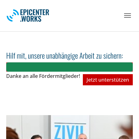
Skip to main navigation
Skip to main content
Skip to page footer
Hilf mit, unsere unabhängige Arbeit zu sichern:
Danke an alle Fördermitglieder!
Jetzt unterstützen