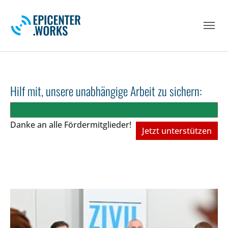
Skip to main navigation
Skip to main content
Skip to page footer
Hilf mit, unsere unabhängige Arbeit zu sichern:
Danke an alle Fördermitglieder!
Jetzt unterstützen