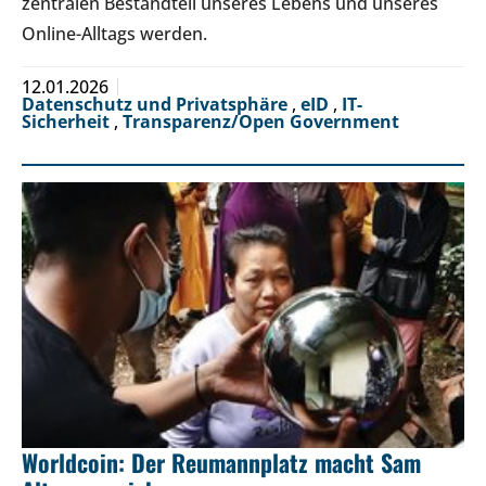
zentralen Bestandteil unseres Lebens und unseres
Online-Alltags werden.
12.01.2026
Datenschutz und Privatsphäre
,
eID
,
IT-
Sicherheit
,
Transparenz/Open Government
Worldcoin: Der Reumannplatz macht Sam