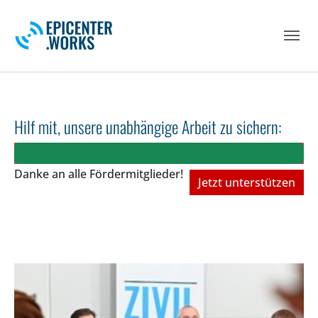
Skip to main navigation
Skip to main content
Skip to page footer
Hilf mit, unsere unabhängige Arbeit zu sichern:
Danke an alle Fördermitglieder!
Jetzt unterstützen