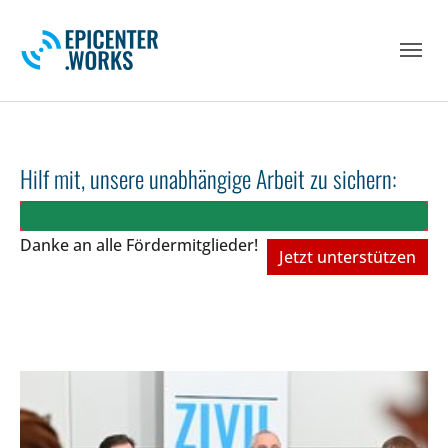
Skip to main navigation
Skip to main content
Skip to page footer
Hilf mit, unsere unabhängige Arbeit zu sichern:
Danke an alle Fördermitglieder!
Jetzt unterstützen