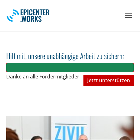
Skip to main navigation
Skip to main content
Skip to page footer
Hilf mit, unsere unabhängige Arbeit zu sichern:
Danke an alle Fördermitglieder!
Jetzt unterstützen