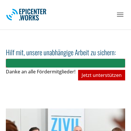
Skip to main navigation
Skip to main content
Skip to page footer
Hilf mit, unsere unabhängige Arbeit zu sichern:
Danke an alle Fördermitglieder!
Jetzt unterstützen