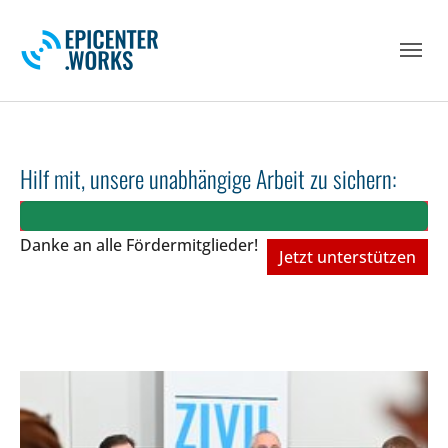
Skip to main navigation
Skip to main content
Skip to page footer
Hilf mit, unsere unabhängige Arbeit zu sichern:
Danke an alle Fördermitglieder!
Jetzt unterstützen