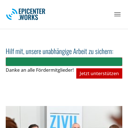
Skip to main navigation
Skip to main content
Skip to page footer
Hilf mit, unsere unabhängige Arbeit zu sichern:
Danke an alle Fördermitglieder!
Jetzt unterstützen