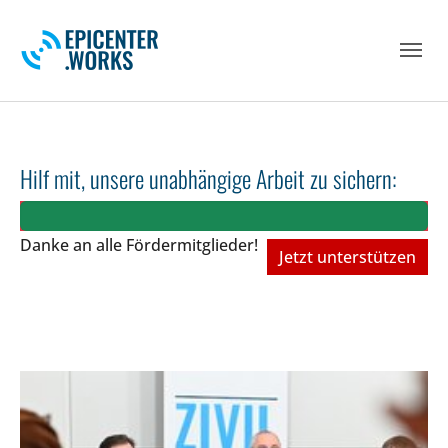
Skip to main navigation
Skip to main content
Skip to page footer
Hilf mit, unsere unabhängige Arbeit zu sichern:
Danke an alle Fördermitglieder!
Jetzt unterstützen