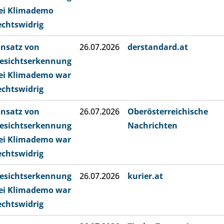
ei Klimademo
echtswidrig
insatz von
26.07.2026
derstandard.at
esichtserkennung
ei Klimademo war
echtswidrig
insatz von
26.07.2026
Oberösterreichische
esichtserkennung
Nachrichten
ei Klimademo war
echtswidrig
esichtserkennung
26.07.2026
kurier.at
ei Klimademo war
echtswidrig