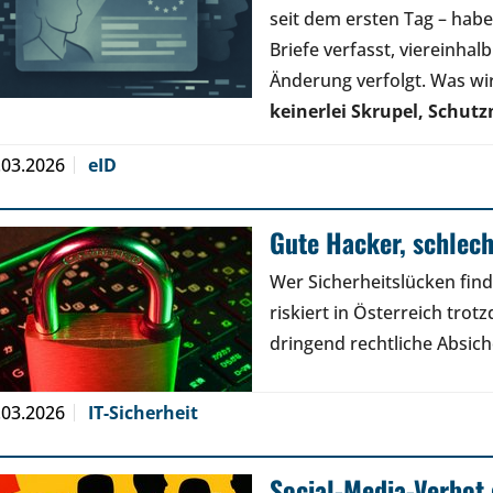
seit dem ersten Tag – hab
Briefe verfasst, viereinhal
Änderung verfolgt. Was wi
keinerlei Skrupel, Sch
.03.2026
eID
Gute Hacker, schlec
Wer Sicherheitslücken find
riskiert in Österreich trot
dringend rechtliche Absic
.03.2026
IT-Sicherheit
Social-Media-Verbot 