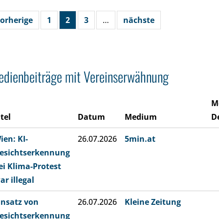
orherige
1
2
3
…
nächste
dienbeiträge mit Vereinserwähnung
M
itel
Datum
Medium
De
ien: KI-
26.07.2026
5min.at
esichtserkennung
ei Klima-Protest
ar illegal
insatz von
26.07.2026
Kleine Zeitung
esichtserkennung