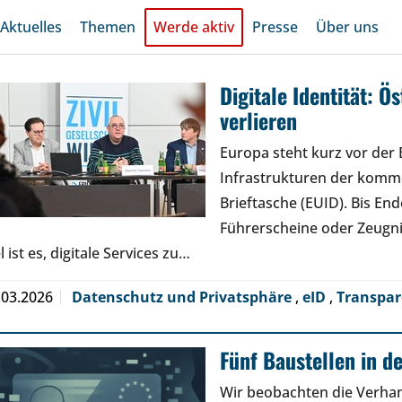
Aktuelles
Themen
Werde aktiv
Presse
Über uns
Digitale Identität: Ö
verlieren
Europa steht kurz vor der 
Infrastrukturen der komme
Brieftasche (EUID). Bis En
Führerscheine oder Zeugn
l ist es, digitale Services zu…
.03.2026
Datenschutz und Privatsphäre
,
eID
,
Transpa
Fünf Baustellen in d
Wir beobachten die Verhand