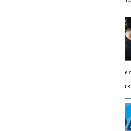
12
ei
08