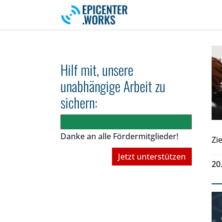
Skip to main navigation
Skip to main content
Skip to page footer
Hilf mit, unsere
unabhängige Arbeit zu
sichern:
Danke an alle Fördermitglieder!
Zie
Jetzt unterstützen
20