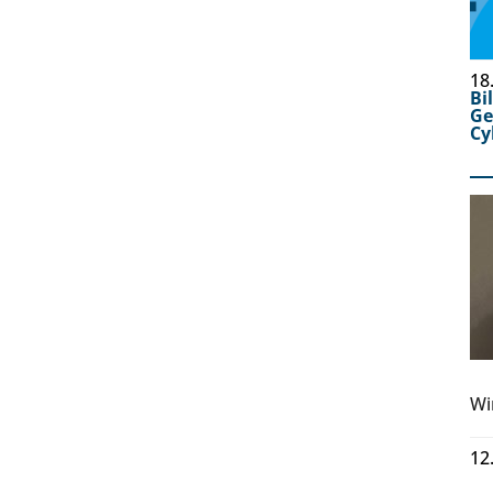
18
Bi
Ge
Cy
Wi
12