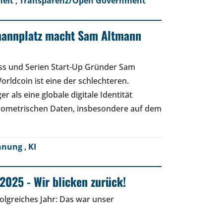
heit
,
Transparenz/Open Government
mannplatz macht Sam Altmann
ss und Serien Start-Up Gründer Sam
orldcoin ist eine der schlechteren.
r als eine globale digitale Identität
biometrischen Daten, insbesondere auf dem
ennung
,
KI
2025 - Wir blicken zurück!
folgreiches Jahr: Das war unser