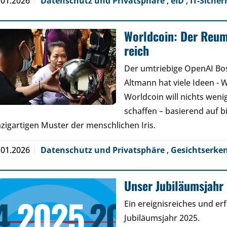
.01.2026
Datenschutz und Privatsphäre
,
eID
,
IT-Sicher
Worldcoin: Der Reu
reich
Der umtriebige OpenAI Bo
Altmann hat viele Ideen - W
Worldcoin will nichts wenige
schaffen – basierend auf 
nzigartigen Muster der menschlichen Iris.
.01.2026
Datenschutz und Privatsphäre
,
Gesichtserk
Unser Jubiläumsjahr 
Ein ereignisreiches und er
Jubiläumsjahr 2025.