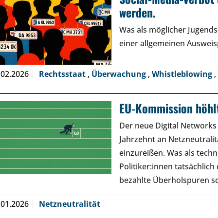
werden.
Was als möglicher Jugendsc
einer allgemeinen Ausweisp
.02.2026
Rechtsstaat
,
Überwachung
,
Whistleblowing
,
EU-Kommission höhlt
Der neue Digital Networks
Jahrzehnt an Netzneutral
einzureißen. Was als tech
Politiker:innen tatsächlic
bezahlte Überholspuren s
.01.2026
Netzneutralität