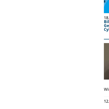
18
Bi
Ge
Cy
Wi
12