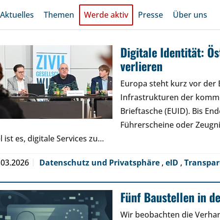
Aktuelles
Themen
Werde aktiv
Presse
Über uns
Digitale Identität: Ö
verlieren
Europa steht kurz vor der 
Infrastrukturen der komme
Brieftasche (EUID). Bis En
Führerscheine oder Zeugn
l ist es, digitale Services zu…
.03.2026
Datenschutz und Privatsphäre
,
eID
,
Transpa
Fünf Baustellen in d
Wir beobachten die Verhand