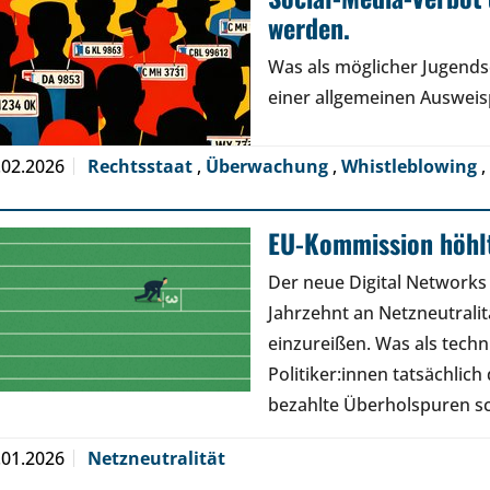
werden.
Was als möglicher Jugendsc
einer allgemeinen Ausweisp
.02.2026
Rechtsstaat
,
Überwachung
,
Whistleblowing
,
EU-Kommission höhlt
Der neue Digital Networks
Jahrzehnt an Netzneutral
einzureißen. Was als tech
Politiker:innen tatsächlic
bezahlte Überholspuren s
.01.2026
Netzneutralität