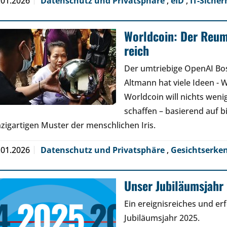
.01.2026
Datenschutz und Privatsphäre
,
eID
,
IT-Sicher
Worldcoin: Der Reu
reich
Der umtriebige OpenAI Bo
Altmann hat viele Ideen - W
Worldcoin will nichts wenige
schaffen – basierend auf 
nzigartigen Muster der menschlichen Iris.
.01.2026
Datenschutz und Privatsphäre
,
Gesichtserk
Unser Jubiläumsjahr 
Ein ereignisreiches und er
Jubiläumsjahr 2025.