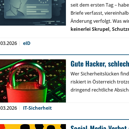
seit dem ersten Tag – hab
Briefe verfasst, viereinhal
Änderung verfolgt. Was wi
keinerlei Skrupel, Sch
.03.2026
eID
Gute Hacker, schlec
Wer Sicherheitslücken find
riskiert in Österreich trot
dringend rechtliche Absic
.03.2026
IT-Sicherheit
Social-Media-Verbot 