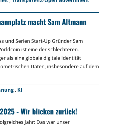
heit
,
Transparenz/Open Government
mannplatz macht Sam Altmann
ss und Serien Start-Up Gründer Sam
orldcoin ist eine der schlechteren.
r als eine globale digitale Identität
biometrischen Daten, insbesondere auf dem
ennung
,
KI
2025 - Wir blicken zurück!
folgreiches Jahr: Das war unser