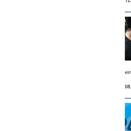
12
ei
08