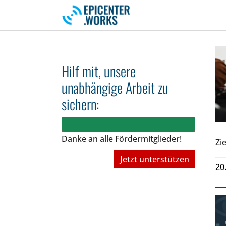
Skip to main navigation
Skip to main content
Skip to page footer
Hilf mit, unsere
unabhängige Arbeit zu
sichern:
Danke an alle Fördermitglieder!
Zie
Jetzt unterstützen
20