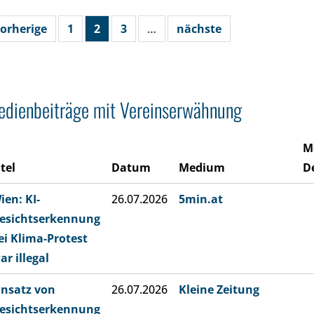
orherige
1
2
3
…
nächste
dienbeiträge mit Vereinserwähnung
M
itel
Datum
Medium
De
ien: KI-
26.07.2026
5min.at
esichtserkennung
ei Klima-Protest
ar illegal
insatz von
26.07.2026
Kleine Zeitung
esichtserkennung