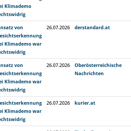
ei Klimademo
echtswidrig
insatz von
26.07.2026
derstandard.at
esichtserkennung
ei Klimademo war
echtswidrig
insatz von
26.07.2026
Oberösterreichische
esichtserkennung
Nachrichten
ei Klimademo war
echtswidrig
esichtserkennung
26.07.2026
kurier.at
ei Klimademo war
echtswidrig