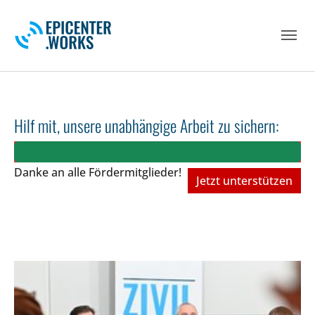
Skip to main navigation
Skip to main content
Skip to page footer
Hilf mit, unsere unabhängige Arbeit zu sichern:
Danke an alle Fördermitglieder!
Jetzt unterstützen