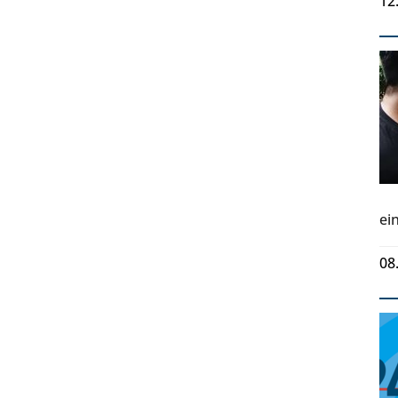
12
ei
08