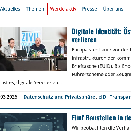
Aktuelles
Themen
Werde aktiv
Presse
Über uns
Digitale Identität: Ö
verlieren
Europa steht kurz vor der 
Infrastrukturen der komme
Brieftasche (EUID). Bis En
Führerscheine oder Zeugn
l ist es, digitale Services zu…
.03.2026
Datenschutz und Privatsphäre
,
eID
,
Transpa
Fünf Baustellen in d
Wir beobachten die Verhand