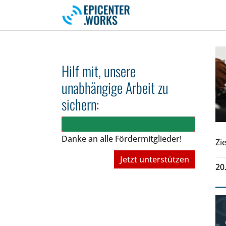
Skip to main navigation
Skip to main content
Skip to page footer
Hilf mit, unsere
unabhängige Arbeit zu
sichern:
Danke an alle Fördermitglieder!
Zie
Jetzt unterstützen
20