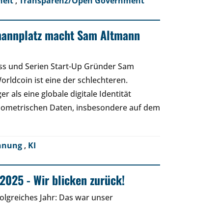
heit
,
Transparenz/Open Government
mannplatz macht Sam Altmann
ss und Serien Start-Up Gründer Sam
orldcoin ist eine der schlechteren.
r als eine globale digitale Identität
biometrischen Daten, insbesondere auf dem
ennung
,
KI
2025 - Wir blicken zurück!
folgreiches Jahr: Das war unser