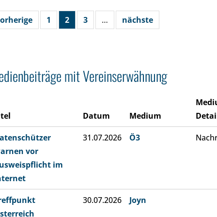
orherige
1
2
3
…
nächste
dienbeiträge mit Vereinserwähnung
Medi
itel
Datum
Medium
Detai
atenschützer
31.07.2026
Ö3
Nachr
arnen vor
usweispflicht im
nternet
reffpunkt
30.07.2026
Joyn
sterreich