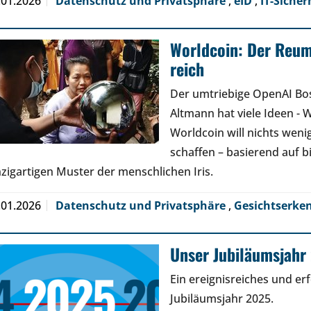
.01.2026
Datenschutz und Privatsphäre
,
eID
,
IT-Sicher
Worldcoin: Der Reu
reich
Der umtriebige OpenAI Bo
Altmann hat viele Ideen - W
Worldcoin will nichts wenige
schaffen – basierend auf 
nzigartigen Muster der menschlichen Iris.
.01.2026
Datenschutz und Privatsphäre
,
Gesichtserk
Unser Jubiläumsjahr 
Ein ereignisreiches und er
Jubiläumsjahr 2025.