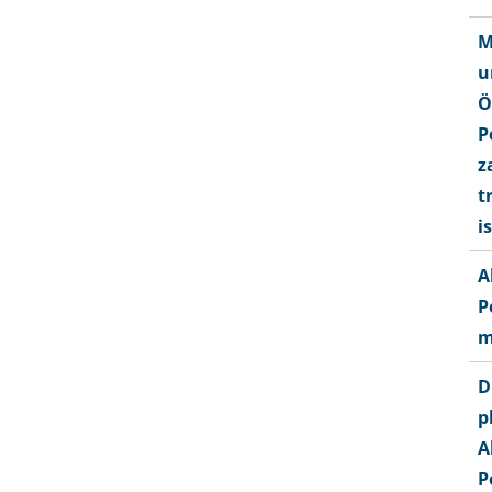
M
u
Ö
P
z
t
i
A
P
m
D
p
A
P