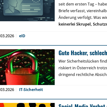
seit dem ersten Tag – hab
Briefe verfasst, viereinhal
Änderung verfolgt. Was wi
keinerlei Skrupel, Sch
.03.2026
eID
Gute Hacker, schlec
Wer Sicherheitslücken find
riskiert in Österreich trot
dringend rechtliche Absic
.03.2026
IT-Sicherheit
Social-Media-Verbot 