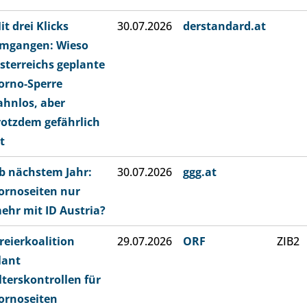
it drei Klicks
30.07.2026
derstandard.at
mgangen: Wieso
sterreichs geplante
orno-Sperre
ahnlos, aber
rotzdem gefährlich
st
b nächstem Jahr:
30.07.2026
ggg.at
ornoseiten nur
ehr mit ID Austria?
reierkoalition
29.07.2026
ORF
ZIB2
lant
lterskontrollen für
ornoseiten