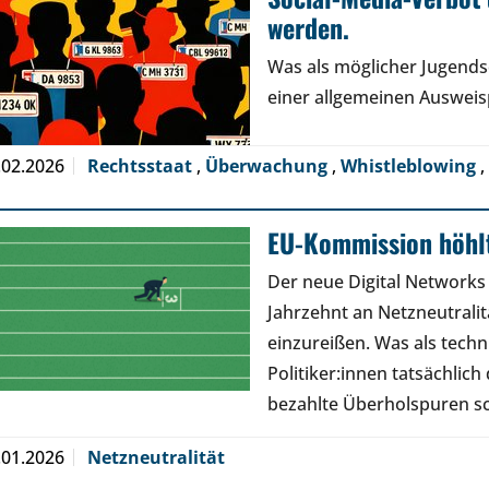
werden.
Was als möglicher Jugendsc
einer allgemeinen Ausweisp
.02.2026
Rechtsstaat
,
Überwachung
,
Whistleblowing
,
EU-Kommission höhlt
Der neue Digital Networks
Jahrzehnt an Netzneutral
einzureißen. Was als tech
Politiker:innen tatsächlic
bezahlte Überholspuren s
.01.2026
Netzneutralität