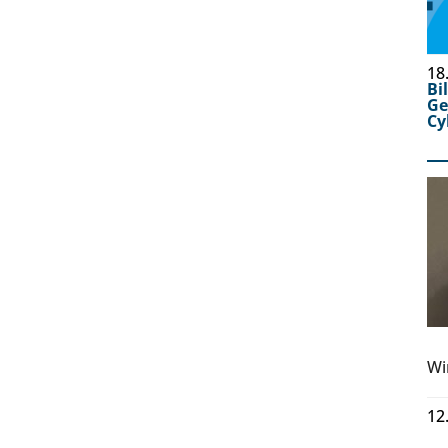
18
Bi
Ge
Cy
Wi
12