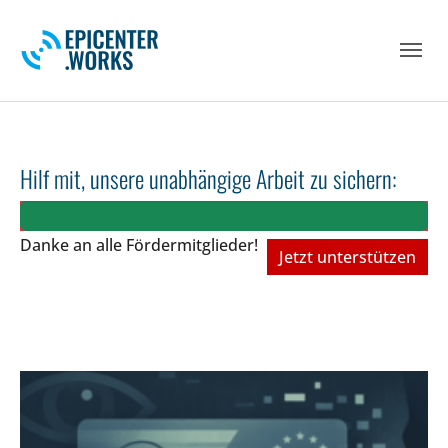
Skip to main navigation
Skip to main content
Skip to page footer
Hilf mit, unsere unabhängige Arbeit zu sichern:
Danke an alle Fördermitglieder!
Jetzt unterstützen