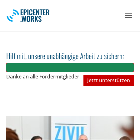
Skip to main navigation
Skip to main content
Skip to page footer
Hilf mit, unsere unabhängige Arbeit zu sichern:
Danke an alle Fördermitglieder!
Jetzt unterstützen