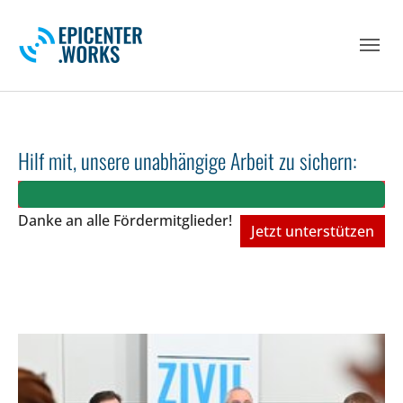
Skip to main navigation
Skip to main content
Skip to page footer
Hilf mit, unsere unabhängige Arbeit zu sichern:
Danke an alle Fördermitglieder!
Jetzt unterstützen