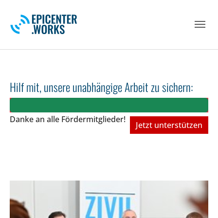
Skip to main navigation
Skip to main content
Skip to page footer
Hilf mit, unsere unabhängige Arbeit zu sichern:
Danke an alle Fördermitglieder!
Jetzt unterstützen