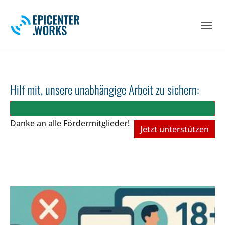
Skip to main navigation
Skip to main content
Skip to page footer
Hilf mit, unsere unabhängige Arbeit zu sichern:
Danke an alle Fördermitglieder!
Jetzt unterstützen