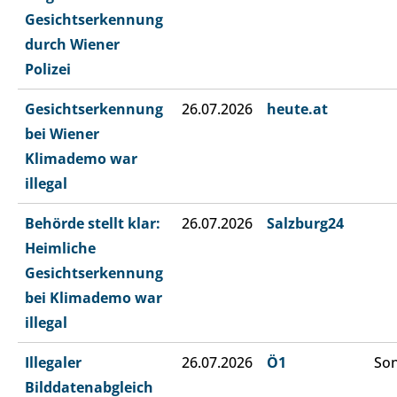
Gesichtserkennung
durch Wiener
Polizei
Gesichtserkennung
26.07.2026
heute.at
bei Wiener
Klimademo war
illegal
Behörde stellt klar:
26.07.2026
Salzburg24
Heimliche
Gesichtserkennung
bei Klimademo war
illegal
Illegaler
26.07.2026
Ö1
Son
Bilddatenabgleich