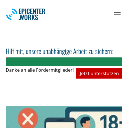
Skip to main navigation
Skip to main content
Skip to page footer
Hilf mit, unsere unabhängige Arbeit zu sichern:
Danke an alle Fördermitglieder!
Jetzt unterstützen