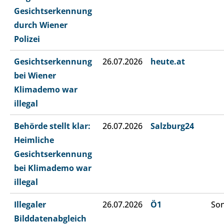
Gesichtserkennung
durch Wiener
Polizei
Gesichtserkennung
26.07.2026
heute.at
bei Wiener
Klimademo war
illegal
Behörde stellt klar:
26.07.2026
Salzburg24
Heimliche
Gesichtserkennung
bei Klimademo war
illegal
Illegaler
26.07.2026
Ö1
Son
Bilddatenabgleich