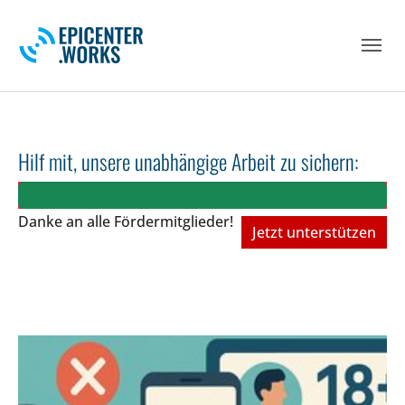
Skip to main navigation
Skip to main content
Skip to page footer
Hilf mit, unsere unabhängige Arbeit zu sichern:
Danke an alle Fördermitglieder!
Jetzt unterstützen