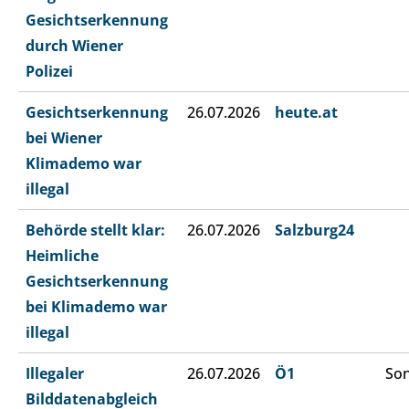
Gesichtserkennung
durch Wiener
Polizei
Gesichtserkennung
26.07.2026
heute.at
bei Wiener
Klimademo war
illegal
Behörde stellt klar:
26.07.2026
Salzburg24
Heimliche
Gesichtserkennung
bei Klimademo war
illegal
Illegaler
26.07.2026
Ö1
Son
Bilddatenabgleich