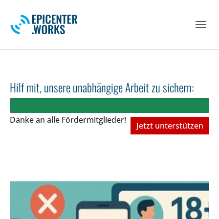
Skip to main navigation
Skip to main content
Skip to page footer
Hilf mit, unsere unabhängige Arbeit zu sichern:
Danke an alle Fördermitglieder!
Jetzt unterstützen