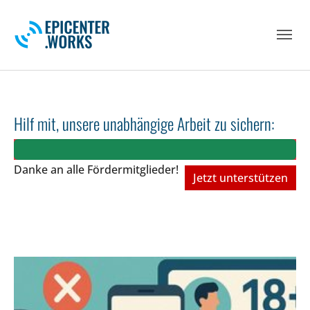
Skip to main navigation
Skip to main content
Skip to page footer
Hilf mit, unsere unabhängige Arbeit zu sichern:
Danke an alle Fördermitglieder!
Jetzt unterstützen