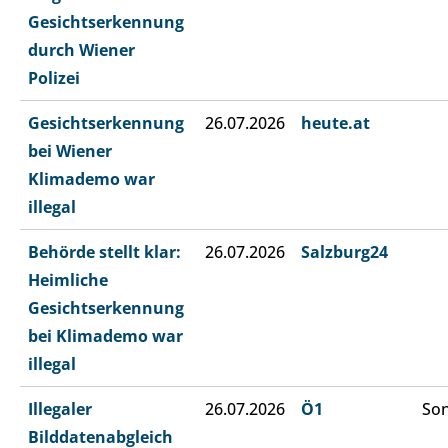
Gesichtserkennung
durch Wiener
Polizei
Gesichtserkennung
26.07.2026
heute.at
bei Wiener
Klimademo war
illegal
Behörde stellt klar:
26.07.2026
Salzburg24
Heimliche
Gesichtserkennung
bei Klimademo war
illegal
Illegaler
26.07.2026
Ö1
Son
Bilddatenabgleich