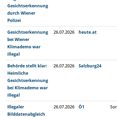
Gesichtserkennung
durch Wiener
Polizei
Gesichtserkennung
26.07.2026
heute.at
bei Wiener
Klimademo war
illegal
Behörde stellt klar:
26.07.2026
Salzburg24
Heimliche
Gesichtserkennung
bei Klimademo war
illegal
Illegaler
26.07.2026
Ö1
Son
Bilddatenabgleich