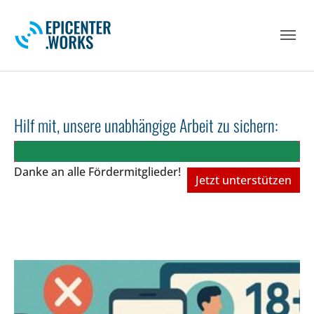
Skip to main navigation
Skip to main content
Skip to page footer
Hilf mit, unsere unabhängige Arbeit zu sichern:
Danke an alle Fördermitglieder!
Jetzt unterstützen