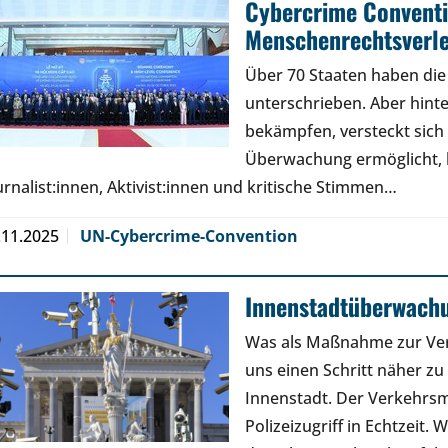
Cybercrime Conventi
Menschenrechtsverl
Über 70 Staaten haben di
unterschrieben. Aber hinte
bekämpfen, versteckt sich 
Überwachung ermöglicht,
urnalist:innen, Aktivist:innen und kritische Stimmen…
.11.2025
UN-Cybercrime-Convention
Innenstadtüberwachun
Was als Maßnahme zur Ver
uns einen Schritt näher z
Innenstadt. Der Verkehrsm
Polizeizugriff in Echtzeit.