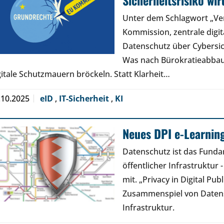
Sicherheitsrisiko wir
Unter dem Schlagwort „Ver
Kommission, zentrale digi
Datenschutz über Cybersiche
Was nach Bürokratieabbau k
gitale Schutzmauern bröckeln. Statt Klarheit…
.10.2025
eID
,
IT-Sicherheit
,
KI
Neues DPI e-Learnin
Datenschutz ist das Funda
öffentlicher Infrastruktur
mit. „Privacy in Digital Pub
Zusammenspiel von Datensc
Infrastruktur.