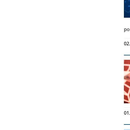
po
02
01