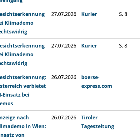
lleingang
esichtserkennung
27.07.2026
Kurier
S. 8
ei Klimademo
echtswidrig
esichtserkennung
27.07.2026
Kurier
S. 8
ei Klimademo
echtswidrig
esichtserkennung:
26.07.2026
boerse-
sterreich verbietet
express.com
I-Einsatz bei
emos
nzeige nach
26.07.2026
Tiroler
limademo in Wien:
Tageszeitung
insatz von