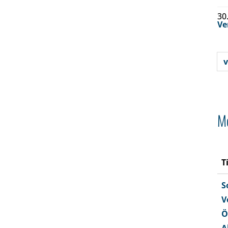
30
Ve
v
Me
T
S
V
Ö