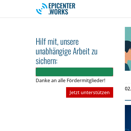
Skip to main navigation
Skip to main content
Skip to page footer
Hilf mit, unsere
unabhängige Arbeit zu
sichern:
Danke an alle Fördermitglieder!
02
Jetzt unterstützen