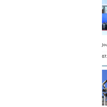
Jo
07