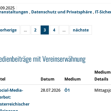
.09.2025
ranstaltungen
,
Datenschutz und Privatsphäre
,
IT-Siche
orherige
…
2
3
4
…
nächste
dienbeiträge mit Vereinserwähnung
Medium
itel
Datum
Medium
Details
ocial-Media-
28.07.2026
Ö1
Mittagsj
erbot:
sterreichischer