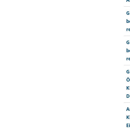
A
G
b
r
G
b
r
G
Ö
K
D
A
K
E