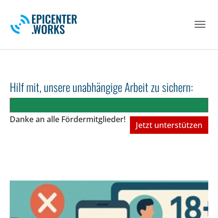
Skip to main navigation
Skip to main content
Skip to page footer
Hilf mit, unsere unabhängige Arbeit zu sichern:
Danke an alle Fördermitglieder!
Jetzt unterstützen