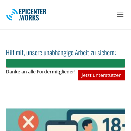
Skip to main navigation
Skip to main content
Skip to page footer
Hilf mit, unsere unabhängige Arbeit zu sichern:
Danke an alle Fördermitglieder!
Jetzt unterstützen