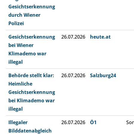
Gesichtserkennung
durch Wiener
Polizei
Gesichtserkennung
26.07.2026
heute.at
bei Wiener
Klimademo war
illegal
Behörde stellt klar:
26.07.2026
Salzburg24
Heimliche
Gesichtserkennung
bei Klimademo war
illegal
Illegaler
26.07.2026
Ö1
Son
Bilddatenabgleich