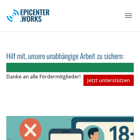
Skip to main navigation
Skip to main content
Skip to page footer
Hilf mit, unsere unabhängige Arbeit zu sichern:
Danke an alle Fördermitglieder!
Jetzt unterstützen