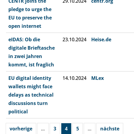
CENTR joins the
29.10.2024
centr.org
pledge to urge the
EU to preserve the
open internet
eIDAS: Ob die
23.10.2024
Heise.de
digitale Brieftasche
in zwei Jahren
kommt, ist fraglich​
EU digital identity
14.10.2024
MLex
wallets might face
delays as technical
discussions turn
political
vorherige
…
3
4
5
…
nächste