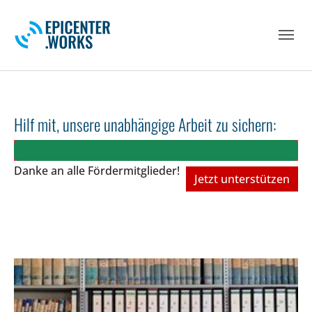
Skip to main navigation
Skip to main content
Skip to page footer
Hilf mit, unsere unabhängige Arbeit zu sichern:
Danke an alle Fördermitglieder!
Jetzt unterstützen