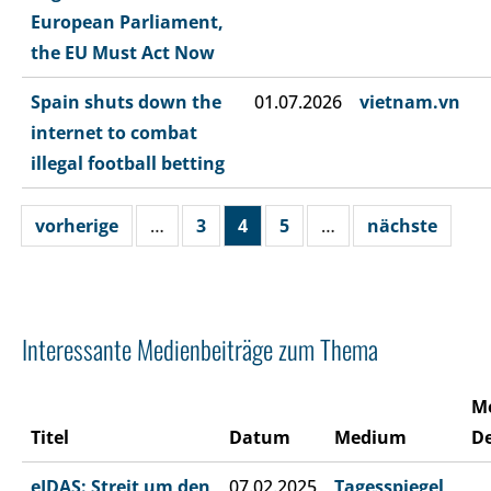
European Parliament,
the EU Must Act Now
Spain shuts down the
01.07.2026
vietnam.vn
internet to combat
illegal football betting
vorherige
…
3
4
5
…
nächste
Interessante Medienbeiträge zum Thema
M
Titel
Datum
Medium
De
eIDAS: Streit um den
07.02.2025
Tagesspiegel