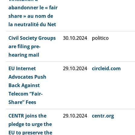
abandonner le « fair
share » au nom de
la neutralité du Net
Civil Society Groups
30.10.2024
politico
are filing pre-
hearing mail
EU Internet
29.10.2024
circleid.com
Advocates Push
Back Against
Telecom “Fair-
Share” Fees
CENTR joins the
29.10.2024
centr.org
pledge to urge the
EU to preserve the