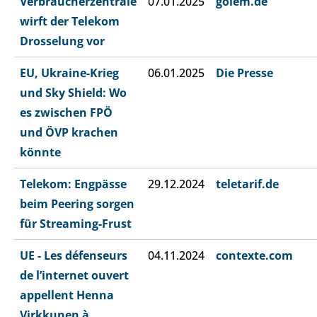
Verbraucherzentrale
07.01.2025
golem.de
wirft der Telekom
Drosselung vor
EU, Ukraine-Krieg
06.01.2025
Die Presse
und Sky Shield: Wo
es zwischen FPÖ
und ÖVP krachen
könnte
Telekom: Engpässe
29.12.2024
teletarif.de
beim Peering sorgen
für Streaming-Frust
UE - Les défenseurs
04.11.2024
contexte.com
de l’internet ouvert
appellent Henna
Virkkunen à