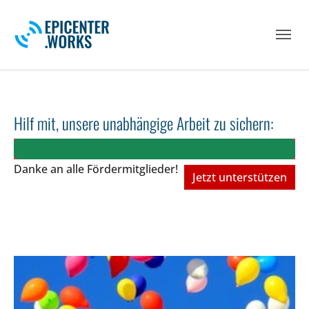
Skip to main navigation
Skip to main content
Skip to page footer
Hilf mit, unsere unabhängige Arbeit zu sichern:
Danke an alle Fördermitglieder!
Jetzt unterstützen