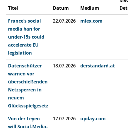
Me
Titel
Datum
Medium
Det
France’s social
22.07.2026
mlex.com
media ban for
under-15s could
accelerate EU
legislation
Datenschützer
18.07.2026
derstandard.at
warnen vor
überschießenden
Netzsperren in
neuem
Glücksspielgesetz
Von der Leyen
17.07.2026
upday.com
will Social-Media-