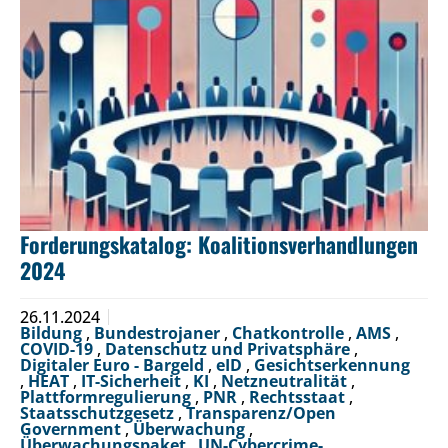
Forderungskatalog: Koalitionsverhandlungen
2024
26.11.2024
Bildung
,
Bundestrojaner
,
Chatkontrolle
,
AMS
,
COVID-19
,
Datenschutz und Privatsphäre
,
Digitaler Euro - Bargeld
,
eID
,
Gesichtserkennung
,
HEAT
,
IT-Sicherheit
,
KI
,
Netzneutralität
,
Plattformregulierung
,
PNR
,
Rechtsstaat
,
Staatsschutzgesetz
,
Transparenz/Open
Government
,
Überwachung
,
Überwachungspaket
,
UN-Cybercrime-