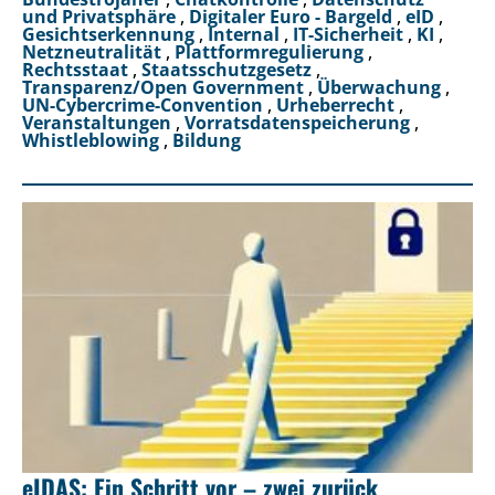
und Privatsphäre
,
Digitaler Euro - Bargeld
,
eID
,
Gesichtserkennung
,
Internal
,
IT-Sicherheit
,
KI
,
Netzneutralität
,
Plattformregulierung
,
Rechtsstaat
,
Staatsschutzgesetz
,
Transparenz/Open Government
,
Überwachung
,
UN-Cybercrime-Convention
,
Urheberrecht
,
Veranstaltungen
,
Vorratsdatenspeicherung
,
Whistleblowing
,
Bildung
eIDAS: Ein Schritt vor – zwei zurück