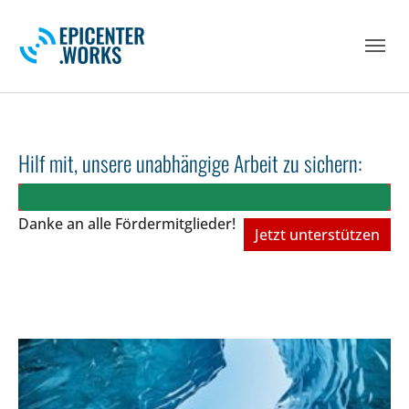
Skip to main navigation
Skip to main content
Skip to page footer
Hilf mit, unsere unabhängige Arbeit zu sichern:
Danke an alle Fördermitglieder!
Jetzt unterstützen