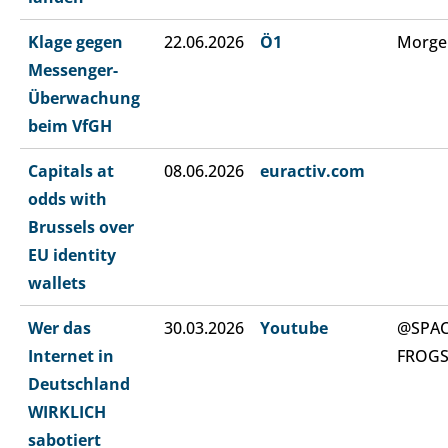
Klage gegen
22.06.2026
Ö1
Morge
Messenger-
Überwachung
beim VfGH
Capitals at
08.06.2026
euractiv.com
odds with
Brussels over
EU identity
wallets
Wer das
30.03.2026
Youtube
@SPA
Internet in
FROG
Deutschland
WIRKLICH
sabotiert