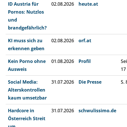
ID Austria für
02.08.2026
heute.at
Pornos: Nutzlos
und
brandgefährlich?
KI muss sich zu
02.08.2026
orf.at
erkennen geben
Kein Porno ohne
01.08.2026
Profil
Sei
Ausweis
17
Social Media:
31.07.2026
Die Presse
S. 
Alterskontrollen
kaum umsetzbar
Hardcore in
31.07.2026
schwulissimo.de
Österreich Streit
um