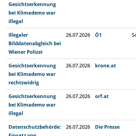
Gesichtserkennung
bei Klimademo war
illegal
Illegaler
26.07.2026
Ö1
S
Bilddatenabgleich bei
Wiener Polizei
Gesichtserkennung
26.07.2026
krone.at
bei Klimademo war
rechtswidrig
Gesichtserkennung
26.07.2026
orf.at
bei Klimademo war
illegal
Datenschutzbehörde:
26.07.2026
Die Presse
Einsatz von