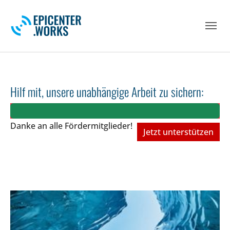
Skip to main navigation
Skip to main content
Skip to page footer
Hilf mit, unsere unabhängige Arbeit zu sichern:
Danke an alle Fördermitglieder!
Jetzt unterstützen