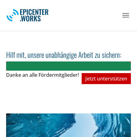
Skip to main navigation
Skip to main content
Skip to page footer
Hilf mit, unsere unabhängige Arbeit zu sichern:
Danke an alle Fördermitglieder!
Jetzt unterstützen