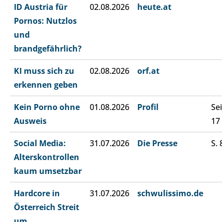
ID Austria für
02.08.2026
heute.at
Pornos: Nutzlos
und
brandgefährlich?
KI muss sich zu
02.08.2026
orf.at
erkennen geben
Kein Porno ohne
01.08.2026
Profil
Sei
Ausweis
17
Social Media:
31.07.2026
Die Presse
S. 
Alterskontrollen
kaum umsetzbar
Hardcore in
31.07.2026
schwulissimo.de
Österreich Streit
um