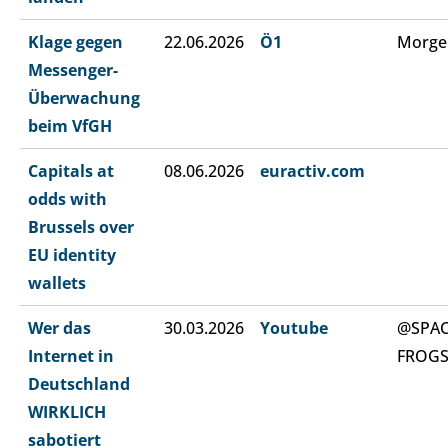
Klage gegen
22.06.2026
Ö1
Morge
Messenger-
Überwachung
beim VfGH
Capitals at
08.06.2026
euractiv.com
odds with
Brussels over
EU identity
wallets
Wer das
30.03.2026
Youtube
@SPA
Internet in
FROG
Deutschland
WIRKLICH
sabotiert