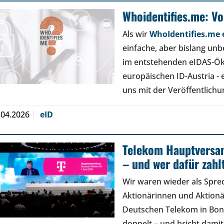
Whoidentifies.me: V
Als wir
WhoIdentifies.me e
einfache, aber bislang un
im entstehenden eIDAS-Ök
europäischen ID-Austria - 
uns mit der Veröffentlich
.04.2026
eID
Telekom Hauptversa
– und wer dafür zahl
Wir waren wieder als Spre
Aktionärinnen und Aktion
Deutschen Telekom in Bon
doppelt – und bricht damit