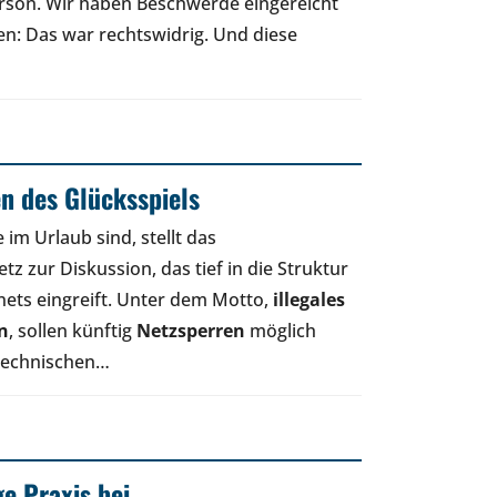
rson. Wir haben Beschwerde eingereicht
en: Das war rechtswidrig. Und diese
n des Glücksspiels
 im Urlaub sind, stellt das
z zur Diskussion, das tief in die Struktur
nets eingreift. Unter dem Motto,
illegales
n
, sollen künftig
Netzsperren
möglich
 technischen…
ge Praxis bei