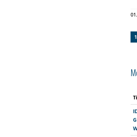
01
1
Me
T
I
G
W