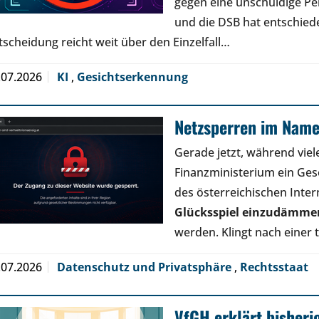
gegen eine unschuldige Pe
und die DSB hat entschied
tscheidung reicht weit über den Einzelfall…
.07.2026
KI
,
Gesichtserkennung
Netzsperren im Name
Gerade jetzt, während viele
Finanzministerium ein Geset
des österreichischen Inter
Glücksspiel einzudämme
werden. Klingt nach einer
.07.2026
Datenschutz und Privatsphäre
,
Rechtsstaat
VfGH erklärt bisheri