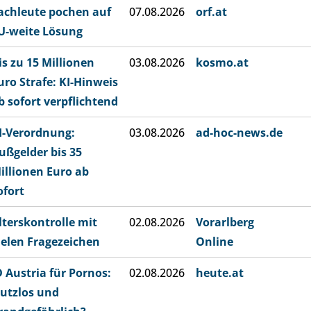
achleute pochen auf
07.08.2026
orf.at
U-weite Lösung
is zu 15 Millionen
03.08.2026
kosmo.at
uro Strafe: KI-Hinweis
b sofort verpflichtend
I-Verordnung:
03.08.2026
ad-hoc-news.de
ußgelder bis 35
illionen Euro ab
ofort
lterskontrolle mit
02.08.2026
Vorarlberg
ielen Fragezeichen
Online
D Austria für Pornos:
02.08.2026
heute.at
utzlos und