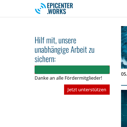
Skip to main navigation
Skip to main content
Skip to page footer
Hilf mit, unsere
unabhängige Arbeit zu
sichern:
05
Danke an alle Fördermitglieder!
Jetzt unterstützen