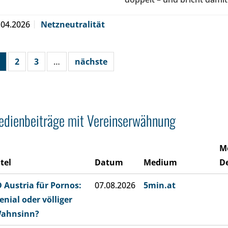
.04.2026
Netzneutralität
2
3
…
nächste
dienbeiträge mit Vereinserwähnung
M
itel
Datum
Medium
De
D Austria für Pornos:
07.08.2026
5min.at
enial oder völliger
ahnsinn?