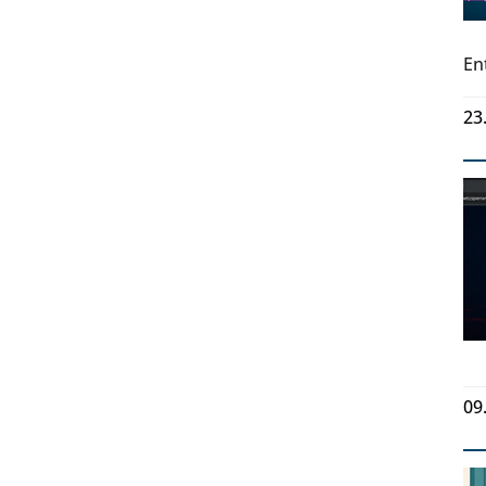
En
23
09