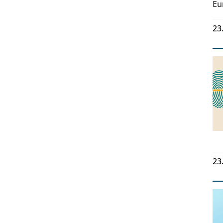
Eu
23
23