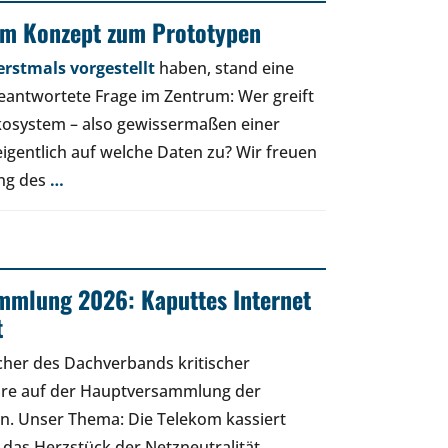
om Konzept zum Prototypen
rstmals vorgestellt
haben, stand eine
beantwortete Frage im Zentrum: Wer greift
osystem – also gewissermaßen einer
eigentlich auf welche Daten zu? Wir freuen
ung des
…
mmlung 2026: Kaputtes Internet
t
cher des Dachverbands kritischer
äre auf der Hauptversammlung der
n. Unser Thema: Die Telekom kassiert
 das Herzstück der Netzneutralität.