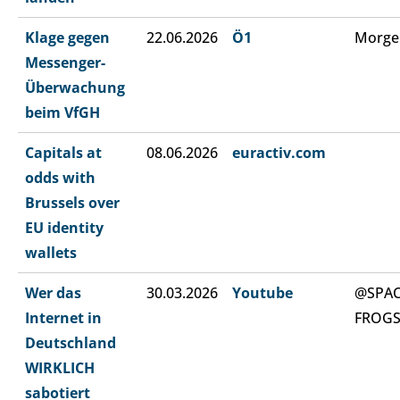
Klage gegen
22.06.2026
Ö1
Morge
Messenger-
Überwachung
beim VfGH
Capitals at
08.06.2026
euractiv.com
odds with
Brussels over
EU identity
wallets
Wer das
30.03.2026
Youtube
@SPA
Internet in
FROG
Deutschland
WIRKLICH
sabotiert