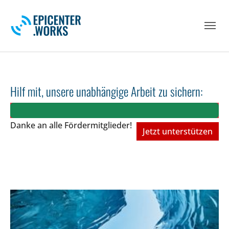
Skip to main navigation
Skip to main content
Skip to page footer
Hilf mit, unsere unabhängige Arbeit zu sichern:
Danke an alle Fördermitglieder!
Jetzt unterstützen