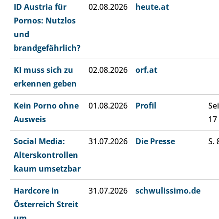
ID Austria für
02.08.2026
heute.at
Pornos: Nutzlos
und
brandgefährlich?
KI muss sich zu
02.08.2026
orf.at
erkennen geben
Kein Porno ohne
01.08.2026
Profil
Sei
Ausweis
17
Social Media:
31.07.2026
Die Presse
S. 
Alterskontrollen
kaum umsetzbar
Hardcore in
31.07.2026
schwulissimo.de
Österreich Streit
um