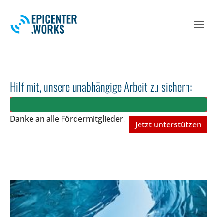
Skip to main navigation
Skip to main content
Skip to page footer
Hilf mit, unsere unabhängige Arbeit zu sichern:
Danke an alle Fördermitglieder!
Jetzt unterstützen