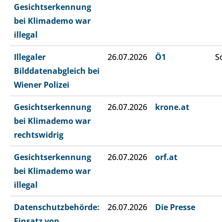
Gesichtserkennung
bei Klimademo war
illegal
Illegaler
26.07.2026
Ö1
S
Bilddatenabgleich bei
Wiener Polizei
Gesichtserkennung
26.07.2026
krone.at
bei Klimademo war
rechtswidrig
Gesichtserkennung
26.07.2026
orf.at
bei Klimademo war
illegal
Datenschutzbehörde:
26.07.2026
Die Presse
Einsatz von